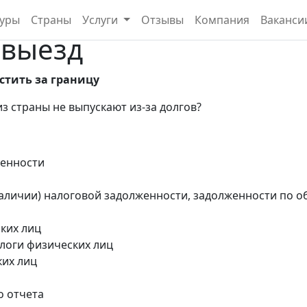
туры
Страны
Услуги
Отзывы
Компания
Ваканси
 выезд
стить за границу
из страны не выпускают из-за долгов?
женности
наличии) налоговой задолженности, задолженности по 
ких лиц
алоги физических лиц
ких лиц
о отчета